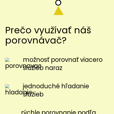
Prečo využívať náš
porovnávač?
možnosť porovnať viacero
služieb naraz
jednoduché hľadanie
služieb
rýchle porovnanie podľa