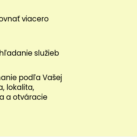
ovnať viacero
z
hľadanie služieb
nanie podľa Vašej
a, lokalita,
a a otváracie