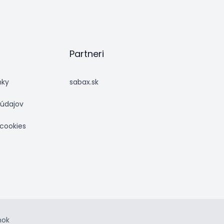
Partneri
nky
sabax.sk
údajov
 cookies
nok