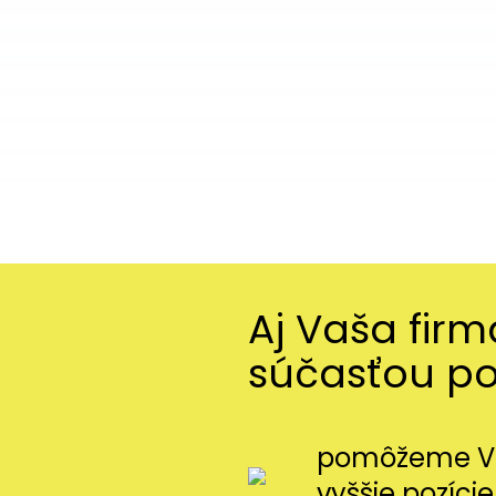
Aj Vaša fir
súčasťou p
pomôžeme Vá
vyššie pozície