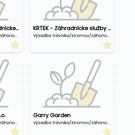
Garden Care - Záhradnícke služby
KRTEK - Záhradnícke služby a predaj okrasných rastlín
Výsadba trávnika/stromov/záhonov (€/hod)
Výsadba trávnika/stromov/záhonov (€/hod)
0
0
.o.
Garry Garden
Výsadba trávnika/stromov/záhonov (€/hod)
Výsadba trávnika/stromov/záhonov (€/hod)
0
0