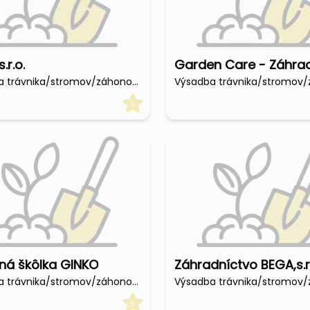
.r.o.
Výsadba trávnika/stromov/záhonov (€/hod)
0
ná škôlka GINKO
Záhradníctvo BEGA,s.r
Výsadba trávnika/stromov/záhonov (€/hod)
0