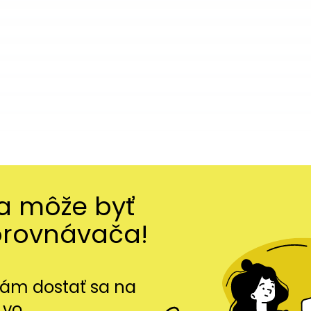
ma môže byť
orovnávača!
m dostať sa na
 vo