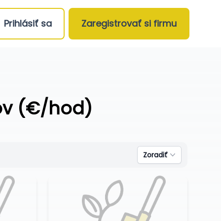
Prihlásiť sa
Zaregistrovať si firmu
ov (€/hod)
Zoradiť