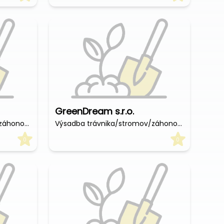
GreenDream s.r.o.
Výsadba trávnika/stromov/záhonov (€/hod)
Výsadba trávnika/stromov/záhonov (€/hod)
0
0