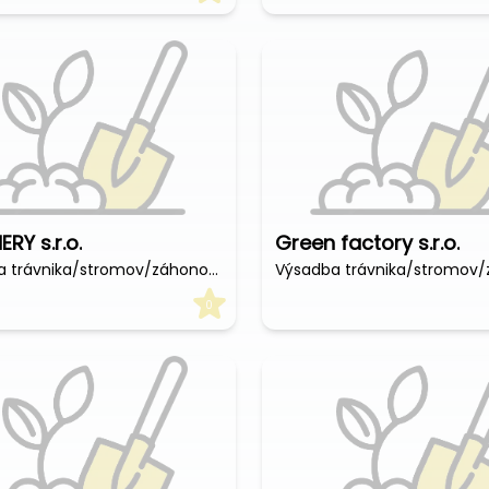
RY s.r.o.
Green factory s.r.o.
Výsadba trávnika/stromov/záhonov (€/hod)
0