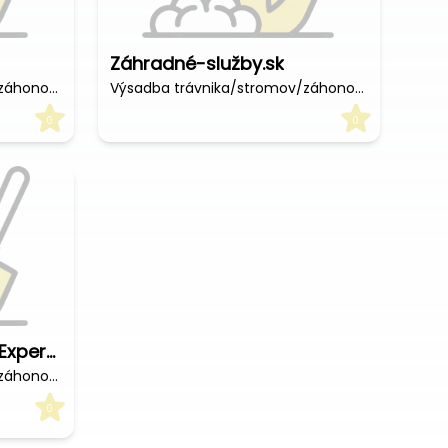
Záhradné-služby.sk
Výsadba trávnika/stromov/záhonov (€/hod)
Výsadba trávnika/stromov/záhonov (€/hod)
0
0
VAPAV s.r.o. - Garden Experts
Výsadba trávnika/stromov/záhonov (€/hod)
0