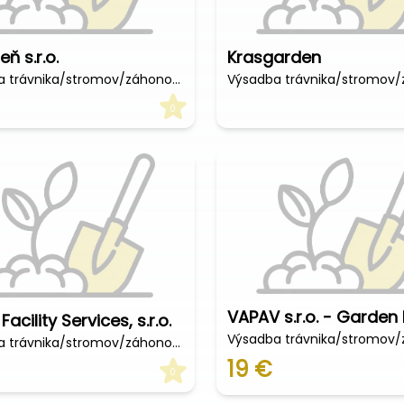
eň s.r.o.
Krasgarden
Výsadba trávnika/stromov/záhonov (€/hod)
0
Facility Services, s.r.o.
Výsadba trávnika/stromov/záhonov (€/hod)
19 €
0