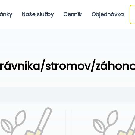
ánky
Naše služby
Cenník
Objednávka
rávnika/stromov/záhon