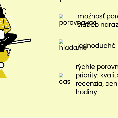
možnosť por
služieb nara
jednoduché 
rýchle porov
priority: kvalit
recenzia, cen
hodiny