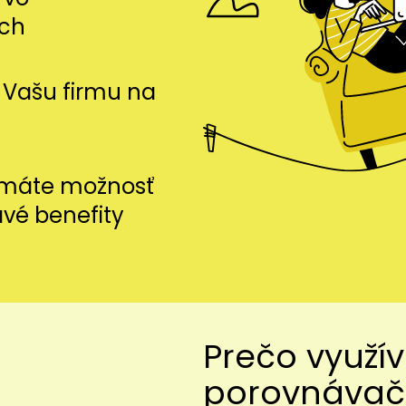
ch
si Vašu firmu na
i máte možnosť
avé benefity
Prečo využí
porovnávač