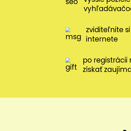
vyhľadávačo
zviditeľnite 
internete
po registráci
získať zaujím