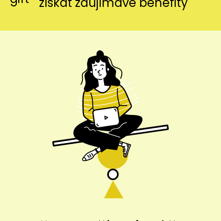
získať zaujímavé benefity