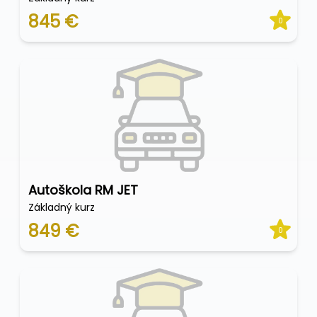
845 €
0
Autoškola RM JET
Základný kurz
849 €
0