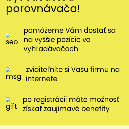
porovnávača!
pomôžeme Vám dostať sa
na vyššie pozície vo
vyhľadávačoch
zviditeľnite si Vašu firmu na
internete
po registrácii máte možnosť
získať zaujímavé benefity