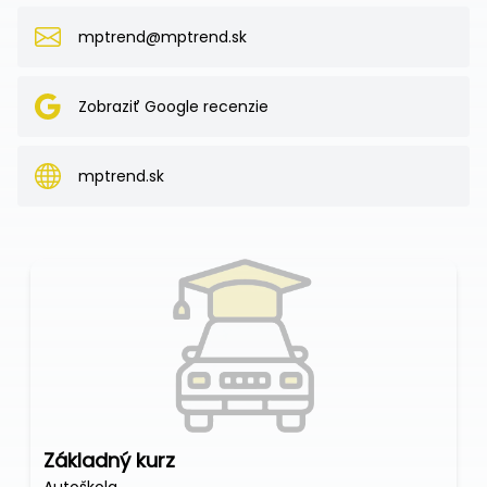
mptrend@mptrend.sk
Zobraziť Google recenzie
mptrend.sk
Základný kurz