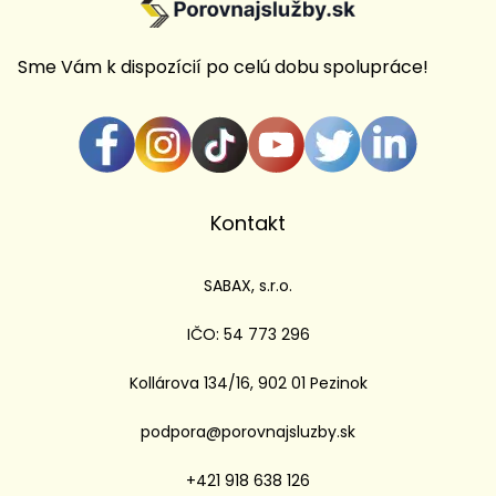
Sme Vám k dispozícií po celú dobu spolupráce!
Kontakt
SABAX, s.r.o.
IČO: 54 773 296
Kollárova 134/16, 902 01 Pezinok
podpora@porovnajsluzby.sk
+421 918 638 126