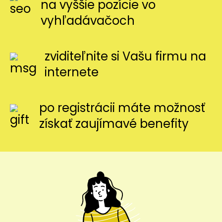
na vyššie pozície vo
vyhľadávačoch
zviditeľnite si Vašu firmu na
internete
po registrácii máte možnosť
získať zaujímavé benefity