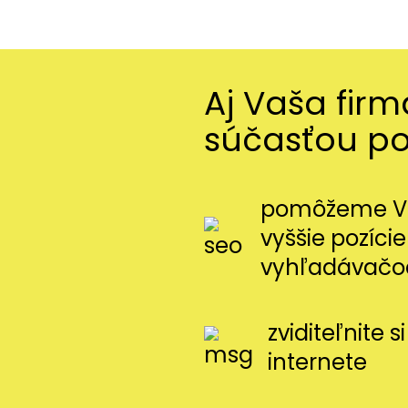
Aj Vaša fir
súčasťou p
pomôžeme Vá
vyššie pozície
vyhľadávačo
zviditeľnite 
internete