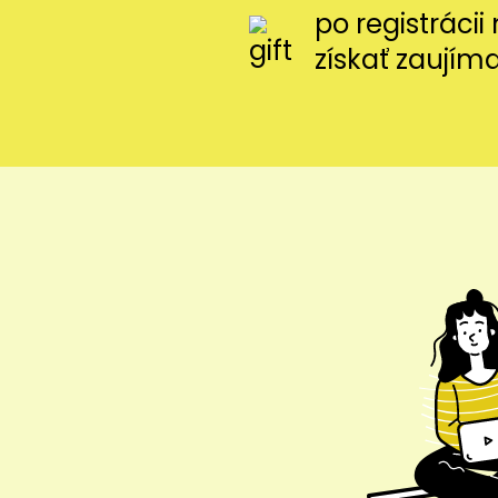
po registráci
získať zaujím