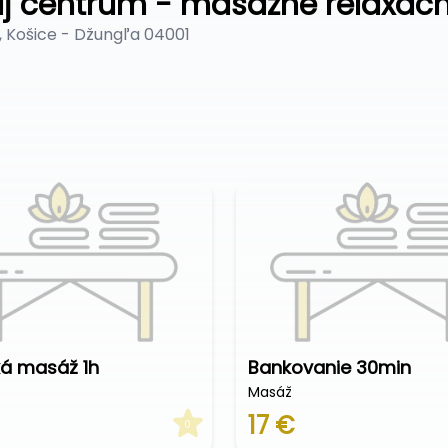
j centrum - masážne relaxač
 Košice - Džungľa 04001
ká masáž 1h
Bankovanie 30min
Masáž
17 €
0