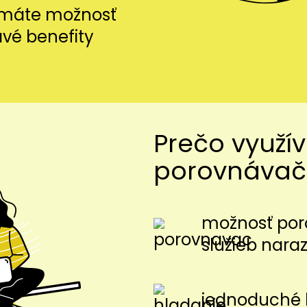
i máte možnosť
avé benefity
Prečo využí
porovnávač
možnosť por
služieb nara
jednoduché 