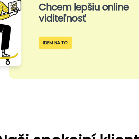
Chcem lepšiu online
viditeľnosť
IDEM NA TO