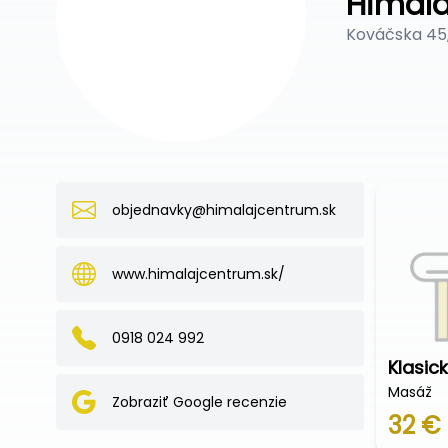
Himalá
Kováčska 45,
objednavky@himalajcentrum.sk
www.himalajcentrum.sk/
0918 024 992
Klasic
Masáž
Zobraziť Google recenzie
32 €