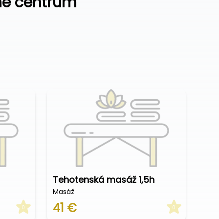
né centrum
Tehotenská masáž 1,5h
Masáž
41 €
0
0