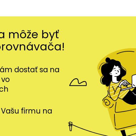
ma môže byť
orovnávača!
m dostať sa na
 vo
ch
si Vašu firmu na