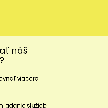
vať náš
?
ovnať viacero
z
hľadanie služieb