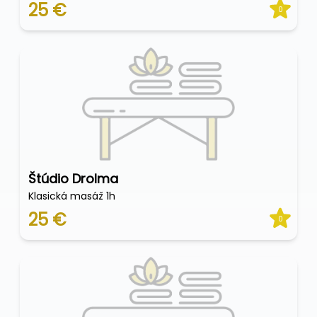
25 €
0
Štúdio Drolma
Klasická masáž 1h
25 €
0