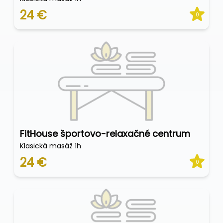
24 €
0
FitHouse športovo-relaxačné centrum
Klasická masáž 1h
24 €
0