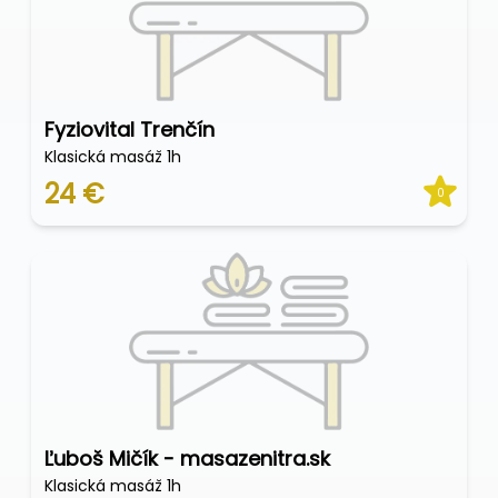
Fyziovital Trenčín
Klasická masáž 1h
24 €
0
Ľuboš Mičík - masazenitra.sk
Klasická masáž 1h