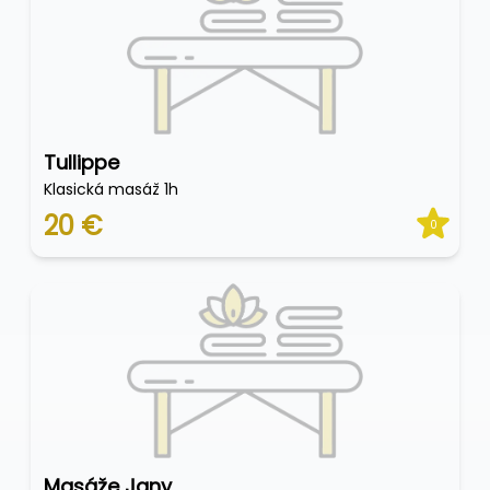
Tullippe
Klasická masáž 1h
20 €
0
Masáže Jany