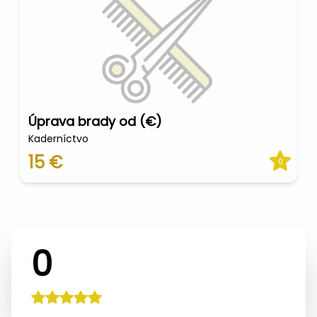
Úprava brady od (€)
Kaderníctvo
15 €
0
0