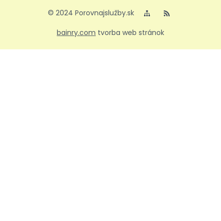
© 2024 Porovnajslužby.sk
bainry.com
tvorba web stránok