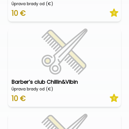
Úprava brady od (€)
10 €
0
Barber’s club Chillin&Vibin
Úprava brady od (€)
10 €
0