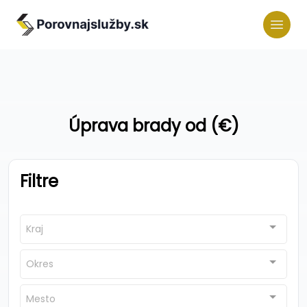
Úprava brady od (€)
Filtre
Kraj
Okres
Mesto