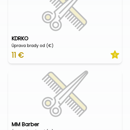
KDRKO
Úprava brady od (€)
11 €
0
MM Barber