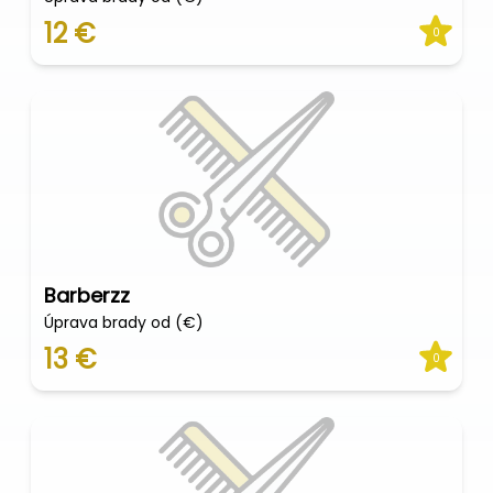
12 €
0
Barberzz
Úprava brady od (€)
13 €
0