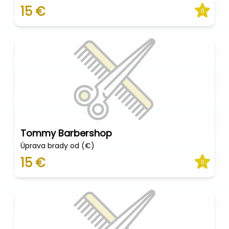
15 €
0
Tommy Barbershop
Úprava brady od (€)
15 €
0