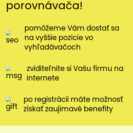
porovnávača!
pomôžeme Vám dostať sa
na vyššie pozície vo
vyhľadávačoch
zviditeľnite si Vašu firmu na
internete
po registrácii máte možnosť
získať zaujímavé benefity