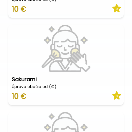
10 €
0
Sakurami
Úprava obočia od (€)
10 €
0