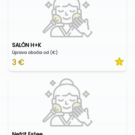
SALÓN H+K
Úprava obočia od (€)
3 €
0
Nefrit Estee